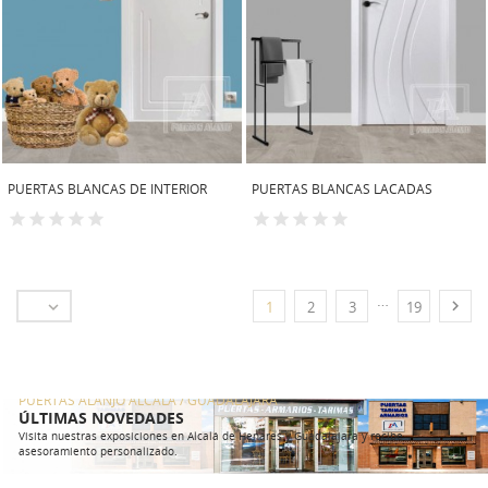
PUERTAS BLANCAS DE INTERIOR
PUERTAS BLANCAS LACADAS
…


1
2
3
19
PUERTAS ALANJO ALCALÁ / GUADALAJARA
ÚLTIMAS NOVEDADES
Visita nuestras exposiciones en Alcalá de Henares y Guadalajara y recibe
asesoramiento personalizado.