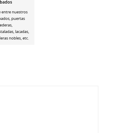
bados
e entre nuestros
bados, puertas
ederas,
staladas, lacadas,
ras nobles, etc.