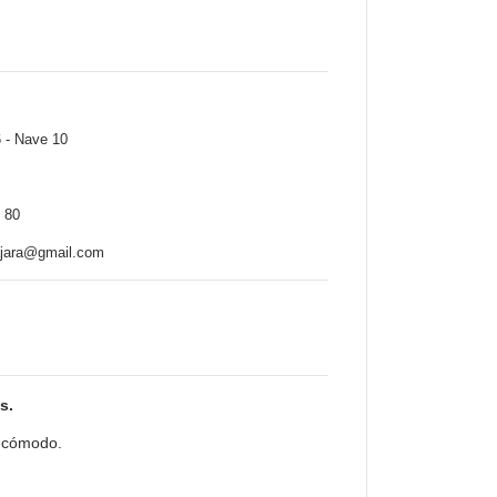
dalajara
Nave 10
jara
0 78 84 80
ajara@gmail.com
s.
s cómodo.