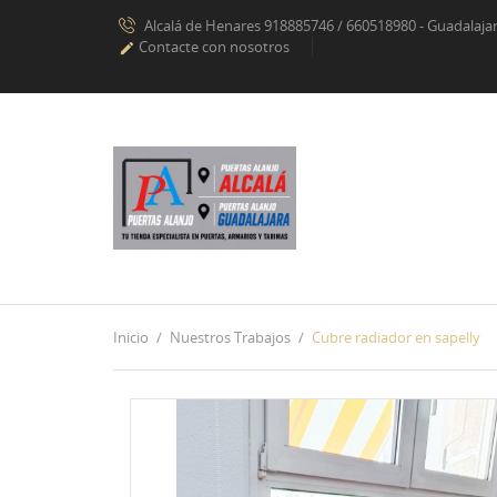
Alcalá de Henares 918885746 / 660518980 - Guadalaj
Contacte con nosotros

Inicio
Nuestros Trabajos
Cubre radiador en sapelly