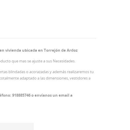
 en vivienda ubicada en Torrejón de Ardoz
oducto que mas se ajuste a sus Necesidades.
puertas blindadas o acorazadas y además realizaremos tu
 totalmente adaptado a las dimensiones, vestidores a
éfono: 918885746 o envíanos un email a