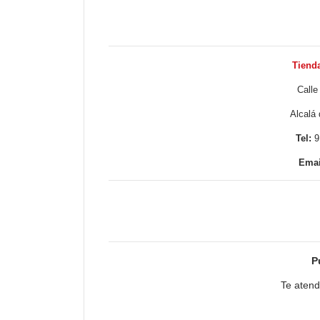
Tienda 
Calle 
Alc
Tel:
9
Email
P
Te atend