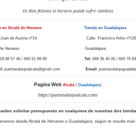
En días festivos el horario puede sufrir cambios
en Alcalá de Henares
Tienda en Gua
Juan de Austria nº14 Calle Francisco Aritio nº136 - 
alá de Henares Guadala
18 88 57 46 / 660 51 89 80
Tel:
949 36 40 00 / 66
:
puertasalanjoalcala@gmail.com
Email:
puertasalanjoguadal
Pagina Web
:
Alcalá /
Guadalajara
https://puertasalanjoalcala.com/
uedes solicitar presupuesto en cualquiera de nuestras dos tienda
eremos desde Alcalá de Henares o Guadalajara, según te resulte má