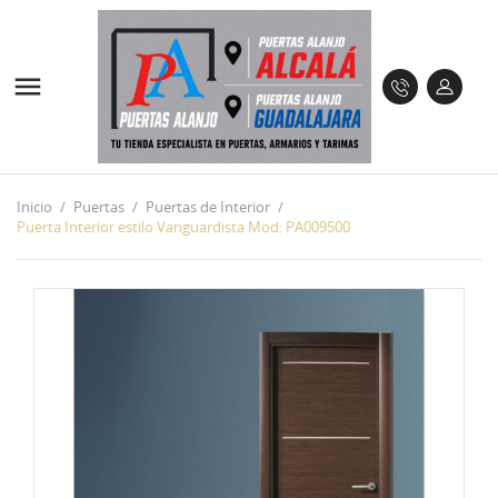

Inicio
Puertas
Puertas de Interior
Puerta Interior estilo Vanguardista Mod: PA009500