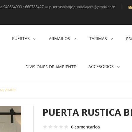
ara 949364000 / 660788427 📧 puertasalanjoguadalajara@gmail.com
PUERTAS
ARMARIOS
TARIMAS
ES
ACCESORIOS
DIVISIONES DE AMBIENTE
ca lacada
PUERTA RUSTICA 
0 comentarios