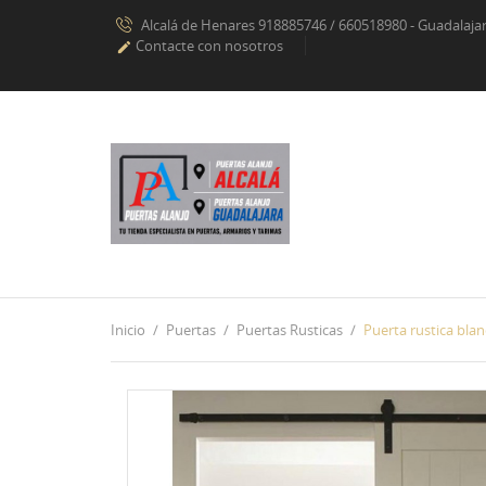
Alcalá de Henares 918885746 / 660518980 - Guadalaj
Contacte con nosotros

Inicio
Puertas
Puertas Rusticas
Puerta rustica blan