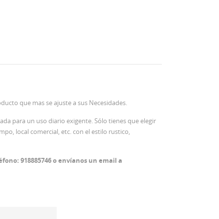
oducto que mas se ajuste a sus Necesidades.
da para un uso diario exigente. Sólo tienes que elegir
po, local comercial, etc. con el estilo rustico,
éfono: 918885746 o envíanos un email a