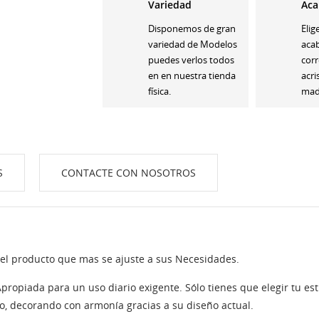
Variedad
Aca
Disponemos de gran
Elig
variedad de Modelos
aca
puedes verlos todos
corr
en en nuestra tienda
acri
física.
made
S
CONTACTE CON NOSOTROS
 el producto que mas se ajuste a sus Necesidades.
ropiada para un uso diario exigente. Sólo tienes que elegir tu esti
ico, decorando con armonía gracias a su diseño actual.