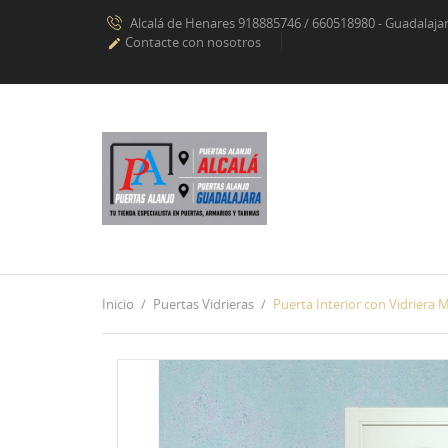
Alcalá de Henares 918885746 / 660518980 - Guadalaj
Contacte con nosotros

Inicio
Puertas Vidrieras
Puerta Interior con Vidriera