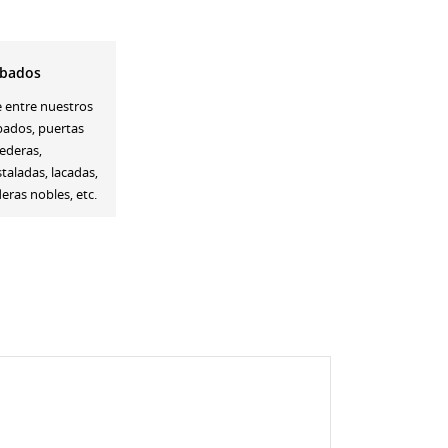
bados
e entre nuestros
bados, puertas
ederas,
staladas, lacadas,
ras nobles, etc.