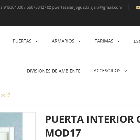
ara 949364000 / 660788427 📧 puertasalanjoguadalajara@gmail.com
PUERTAS
ARMARIOS
TARIMAS
ES
ACCESORIOS
DIVISIONES DE AMBIENTE
 Mod17
PUERTA INTERIOR 
MOD17