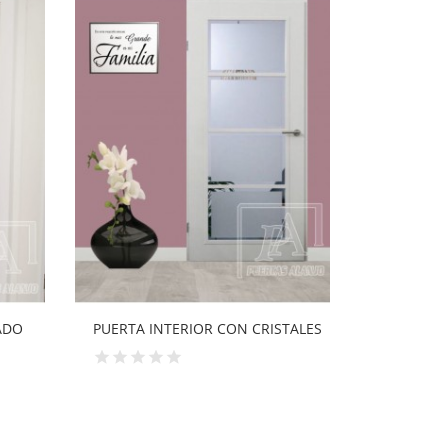
TALES
PUERTA INTERIOR CON VIDRIERA
PUERTAS 
MOD09