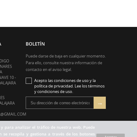
A
BOLETÍN
Puede darse de baja en cualquier momento.
ODIGO
Para ello, consulte nuestra información de
ENARES
contacto en el aviso legal.
A
NAVE 10 -
Acepto las condiciones de uso y la
DALAJARA
política de privacidad. Lee los términos
y condiciones de uso.
RES
DALAJARA
A@GMAIL.COM
RÓNICO:
 y para analizar el tráfico de nuestra web. Puede
IL.COM
 se recopila y gestiona a través de los botones
Aceptar