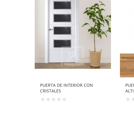
 CON
PUERTA ROBLE VIDRIERA CON
PUE
ALTILLO...