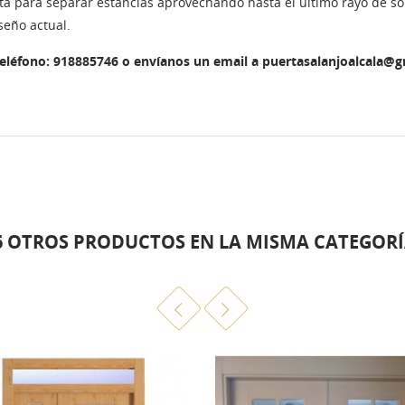
ta para separar estancias aprovechando hasta el último rayo de so
seño actual.
teléfono: 918885746 o envíanos un email a puertasalanjoalcala@
6 OTROS PRODUCTOS EN LA MISMA CATEGORÍ