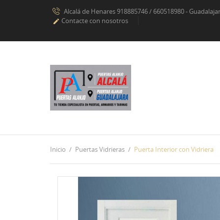
Alcalá de Henares 918885746 / 660518980 - Guadalaj
Contacte con nosotros

Inicio
Puertas Vidrieras
Puerta Interior con Vidriera