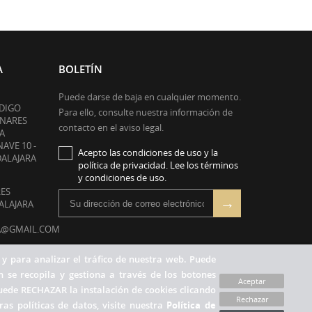
A
BOLETÍN
Puede darse de baja en cualquier momento.
ODIGO
Para ello, consulte nuestra información de
ENARES
contacto en el aviso legal.
A
NAVE 10 -
Acepto las condiciones de uso y la
DALAJARA
política de privacidad. Lee los términos
y condiciones de uso.
RES
DALAJARA
A@GMAIL.COM
RÓNICO:
 y para analizar el tráfico de nuestra web. Puede
IL.COM
 se recopila y gestiona a través de los botones
Aceptar
uede RECHAZAR la instalación de cookies clicando
Rechazar
as políticas de datos, visite nuestra
Política de