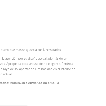
oducto que mas se ajuste a sus Necesidades.
an la atención por su diseño actual además de un
zos. Apropiada para un uso diario exigente. Perfecta
o rayo de sol aportando luminosidad en el interior de
o actual.
éfono: 918885746 o envíanos un email a