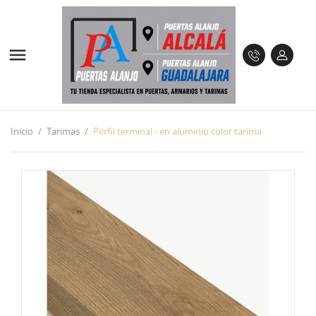

Inicio
Tarimas
Perfil terminal - en aluminio color tarima