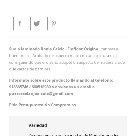
Suelo laminado Roble Calcic - Finfloor Original
, tarimas a
buen precio, Acabado de aspecto mate con una textura real,
consiguiendo que el diseño adopte un aspecto de madera cruda
que carece de barnices.
Infórmate sobre este producto llamando al teléfono:
918885746 / 660518980 o envíanos un email a
puertasalanjoalcala@gmail.com
Pide Presupuesto sin Compromiso.
Variedad
Disponemos de gran variedad de Modelos puedes