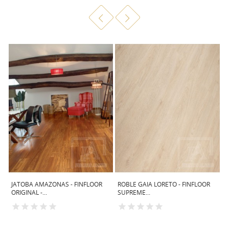
R
JATOBA AMAZONAS - FINFLOOR
ROBLE GAIA LORETO - FINFLOOR
N
ORIGINAL -...
SUPREME...
O