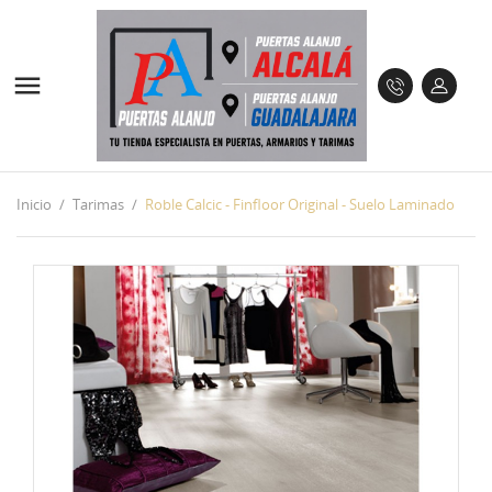

Inicio
Tarimas
Roble Calcic - Finfloor Original - Suelo Laminado