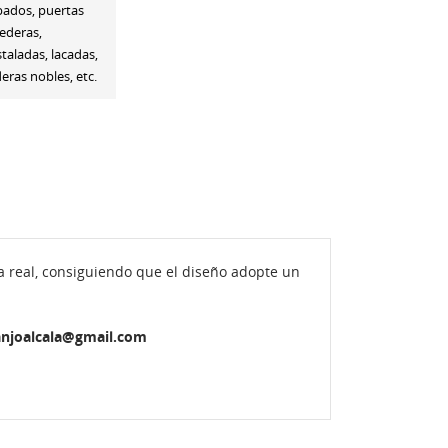
bados, puertas
ederas,
staladas, lacadas,
ras nobles, etc.
a real, consiguiendo que el diseño adopte un
lanjoalcala@gmail.com