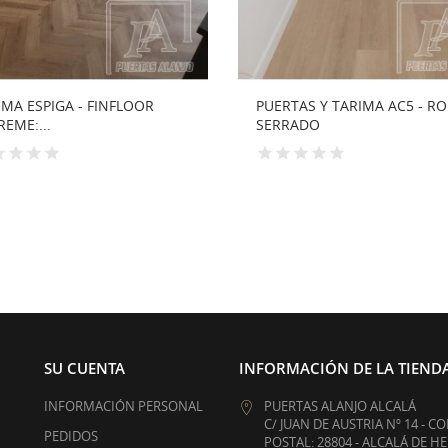
RTAS Y TARIMA AC5 - ROBLE
ROBLE VIENA DORADO - FIN
RADO
12 MM...
SU CUENTA
INFORMACIÓN DE LA TIEND
INFORMACIÓN PERSONAL
PUERTAS ALANJO ALCALÁ
C/ JUAN DE AUSTRIA Nº 14 - C
PEDIDOS
POSTAL: 28804 - ALCALÁ DE H