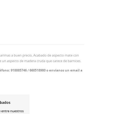
 tarimas a buen precio, Acabado de aspecto mate con
te un aspecto de madera cruda que carece de barnices.
éfono: 918885746 / 660518980 o envíanos un email a
bados
e entre nuestros