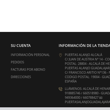
SU CUENTA
INFORMACIÓN DE LA TIEND
INFORMACIÓN PERSONAL
PUERTAS ALANJO ALCALÁ
C/ JUAN DE AUSTRIA Nº 14 - C
PEDIDOS
POSTAL: 28804 - ALCALÁ DE H
PUERTAS ALANJO GUADALAJAR
FACTURAS POR ABONO
C/ FRANCISCO ARITIO Nº136 - 
DIRECCIONES
CODIGO POSTAL: 19004 - GUA
ESPAÑA
LLÁMENOS: ALCALÁ DE HENA
918885746 / 660518980 - GUA
949364000 / 660788427 📧
PUERTASALANJOGUADALAJAR
ENVÍENOS UN CORREO ELECT