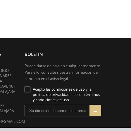
A
BOLETÍN
Puede darse de baja en cualquier momento.
ODIGO
Para ello, consulte nuestra información de
ENARES
contacto en el aviso legal.
A
NAVE 10 -
Acepto las condiciones de uso y la
DALAJARA
política de privacidad. Lee los términos
y condiciones de uso.
RES
DALAJARA
A@GMAIL.COM
RÓNICO: