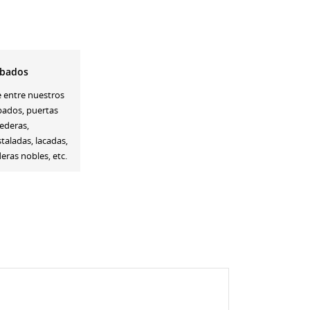
bados
e entre nuestros
bados, puertas
ederas,
staladas, lacadas,
ras nobles, etc.