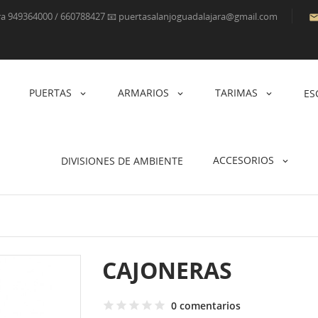
ara 949364000 / 660788427 📧 puertasalanjoguadalajara@gmail.com
PUERTAS
ARMARIOS
TARIMAS
ES
ACCESORIOS
DIVISIONES DE AMBIENTE
CAJONERAS
0 comentarios