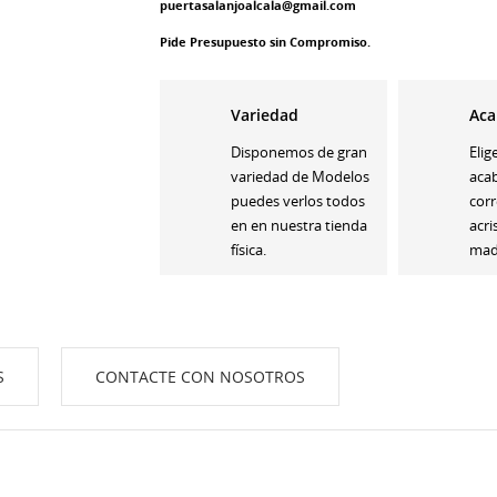
puertasalanjoalcala@gmail.com
Pide Presupuesto sin Compromiso.
Variedad
Aca
Disponemos de gran
Elig
variedad de Modelos
aca
puedes verlos todos
corr
en en nuestra tienda
acri
física.
made
S
CONTACTE CON NOSOTROS