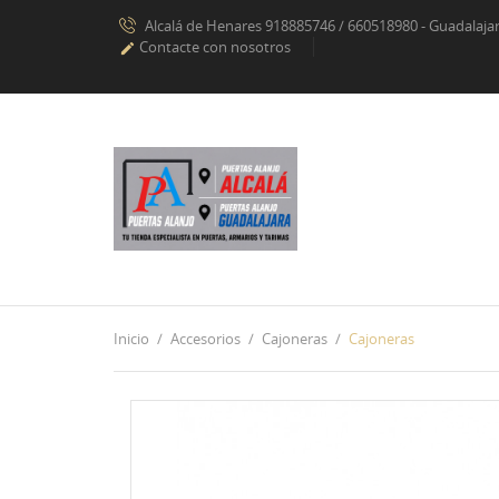
Alcalá de Henares 918885746 / 660518980 - Guadalaj
Contacte con nosotros

Inicio
Accesorios
Cajoneras
Cajoneras