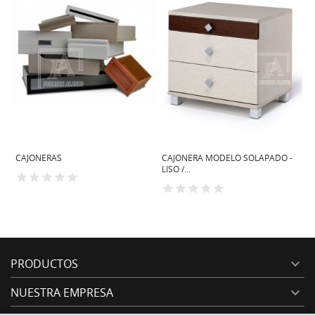
CAJONERAS
CAJONERA MODELO SOLAPADO -
C
LISO /...
PRODUCTOS

NUESTRA EMPRESA
