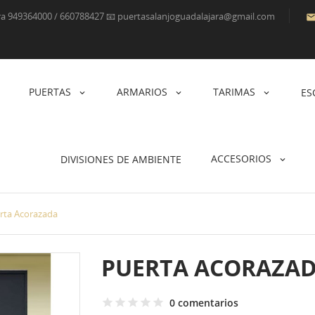
ara 949364000 / 660788427 📧 puertasalanjoguadalajara@gmail.com
PUERTAS
ARMARIOS
TARIMAS
ES
ACCESORIOS
DIVISIONES DE AMBIENTE
rta Acorazada
PUERTA ACORAZA
0 comentarios