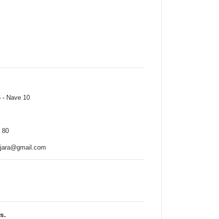
dalajara
Nave 10
jara
0 78 84 80
ajara@gmail.com
s.