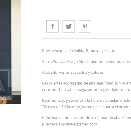
Puerta Acorazada Sólida, Robusta y Segura.
Ven a Puertas Alanjo Alcalá, siempre tenemos el pr
Acabado: varios acabados y colores
Las puertas acorazadas de alta seguridad son puer
entornos habitables seguros, protegiéndolos de cua
Fácil montaje y sencillez a la hora de panelar, uni
Técnico de Edificación, hacen de la puerta el produ
Infórmate sobre este producto llamando al teléfon
puertasalanjoalcala@gmail.com