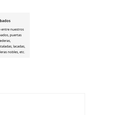
bados
e entre nuestros
bados, puertas
ederas,
staladas, lacadas,
ras nobles, etc.