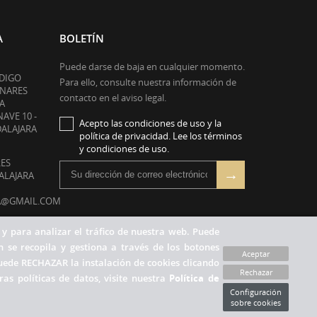
A
BOLETÍN
Puede darse de baja en cualquier momento.
ODIGO
Para ello, consulte nuestra información de
ENARES
contacto en el aviso legal.
A
NAVE 10 -
Acepto las condiciones de uso y la
DALAJARA
política de privacidad. Lee los términos
y condiciones de uso.
RES
DALAJARA
A@GMAIL.COM
RÓNICO:
 y para analizar el tráfico de nuestra web. Puede
IL.COM
 se recopila y gestiona a través de los botones
Aceptar
uede RECHAZAR la instalación de cookies clicando
Rechazar
as políticas de datos, visite nuestra
Política de
Configuración
sobre cookies