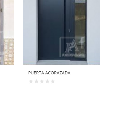
PUERTA ACORAZADA EN SAPELLY
PUERTA A