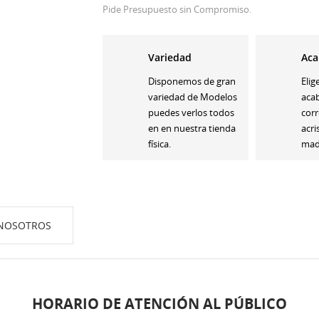
Pide Presupuesto sin Compromiso.
Variedad
Aca
Disponemos de gran
Elig
variedad de Modelos
aca
puedes verlos todos
corr
en en nuestra tienda
acri
física.
made
NOSOTROS
HORARIO DE ATENCIÓN AL PÚBLICO