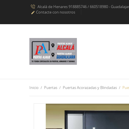
Alcalá de Henares 918885746 / 660518980 - Guadalaj
Contacte con nosotros

Inicio
Puertas
Puertas Acorazadas y Blindadas
Pue