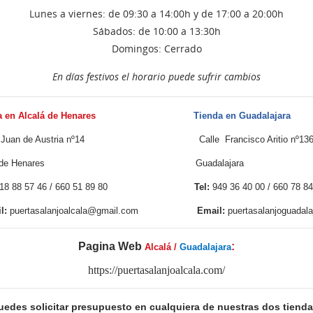
Lunes a viernes: de 09:30 a 14:00h y de 17:00 a 20:00h
Sábados: de 10:00 a 13:30h
Domingos: Cerrado
En días festivos el horario puede sufrir cambios
en Alcalá de Henares
Tienda en Gua
Juan de Austria nº14 Calle Francisco Aritio nº136 - 
alá de Henares Guadala
18 88 57 46 / 660 51 89 80
Tel:
949 36 40 00 / 66
:
puertasalanjoalcala@gmail.com
Email:
puertasalanjoguadal
Pagina Web
:
Alcalá /
Guadalajara
https://puertasalanjoalcala.com/
uedes solicitar presupuesto en cualquiera de nuestras dos tienda