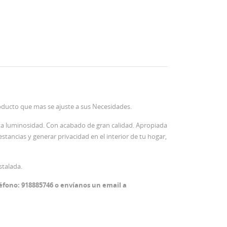
oducto que mas se ajuste a sus Necesidades.
rta luminosidad. Con acabado de gran calidad. Apropiada
stancias y generar privacidad en el interior de tu hogar,
stalada.
éfono: 918885746 o envíanos un email a