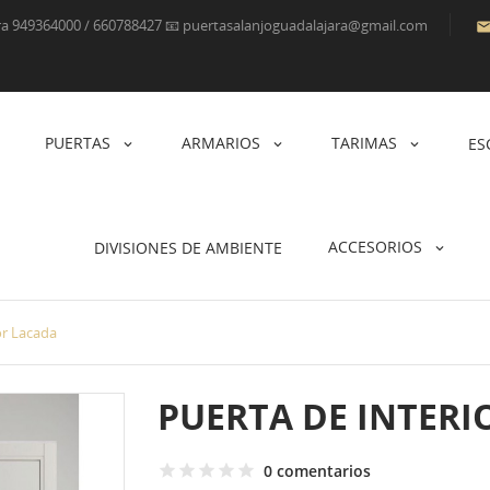
ara 949364000 / 660788427 📧 puertasalanjoguadalajara@gmail.com
PUERTAS
ARMARIOS
TARIMAS
ES
ACCESORIOS
DIVISIONES DE AMBIENTE
or Lacada
PUERTA DE INTERI
0 comentarios