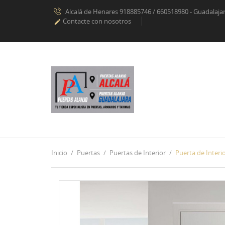
Alcalá de Henares 918885746 / 660518980 - Guadalaj
Contacte con nosotros

Inicio
Puertas
Puertas de Interior
Puerta de Interi