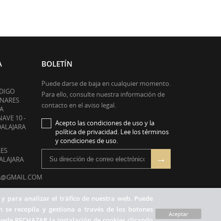
A
BOLETÍN
Puede darse de baja en cualquier momento.
ODIGO
Para ello, consulte nuestra información de
ENARES
contacto en el aviso legal.
A
NAVE 10 -
Acepto las condiciones de uso y la
DALAJARA
política de privacidad. Lee los términos
y condiciones de uso.
RES
DALAJARA
A@GMAIL.COM
RÓNICO:
 y para analizar el tráfico de nuestra web. Puede
IL.COM
 se recopila y gestiona a través de los botones
Aceptar
uede RECHAZAR la instalación de cookies clicando