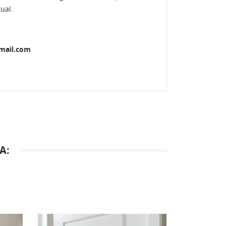
ual.
gmail.com
A: