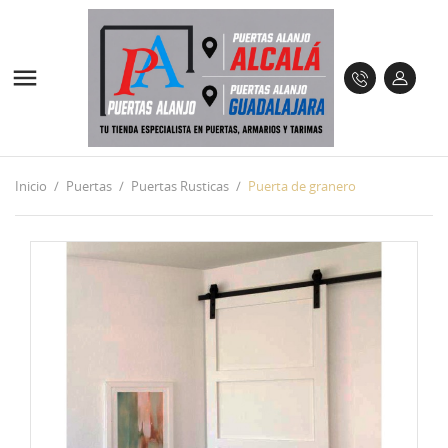

Inicio
Puertas
Puertas Rusticas
Puerta de granero