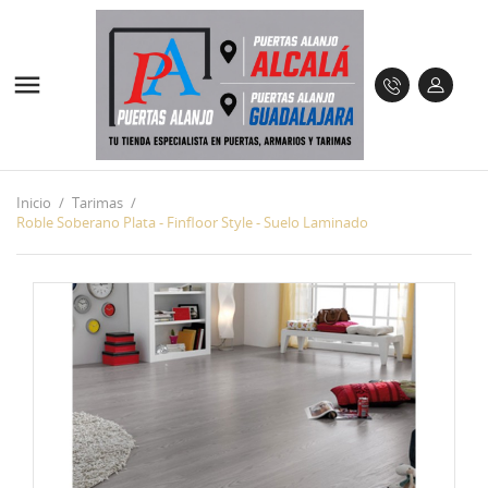

Inicio
Tarimas
Roble Soberano Plata - Finfloor Style - Suelo Laminado